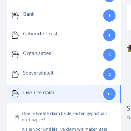
Bank
1
Geboorte Trust
1
Organisaties
3
Soevereiniteit
2
Live-Life claim
15
S
Doe je live life claim beide kanten geprint,dus
Y
op 1 papier?
Als je voor kind life live claim wilt maken gaat