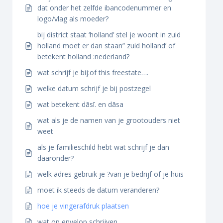
dat onder het zelfde ibancodenummer en
logo/vlag als moeder?
bij district staat ‘holland’ stel je woont in zuid
holland moet er dan staan” zuid holland’ of
betekent holland :nederland?
wat schrijf je bij:of this freestate….
welke datum schrijf je bij postzegel
wat betekent dāsī. en dāsa
wat als je de namen van je grootouders niet
weet
als je familieschild hebt wat schrijf je dan
daaronder?
welk adres gebruik je ?van je bedrijf of je huis
moet ik steeds de datum veranderen?
hoe je vingerafdruk plaatsen
wat op envelop schrijven