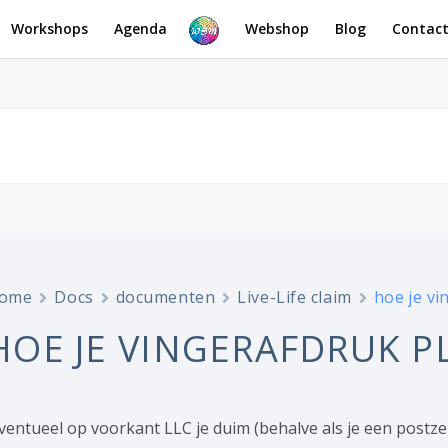
Workshops
Agenda
Webshop
Blog
Contac
ome
Docs
documenten
Live-Life claim
hoe je vi
HOE JE VINGERAFDRUK P
eventueel op voorkant LLC je duim (behalve als je een postze