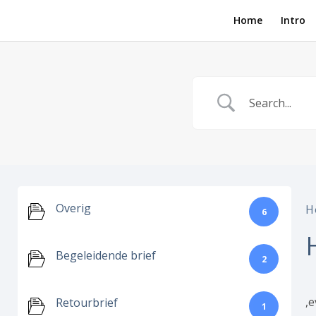
Home
Intro
Overig
H
6
Begeleidende brief
2
,
Retourbrief
1