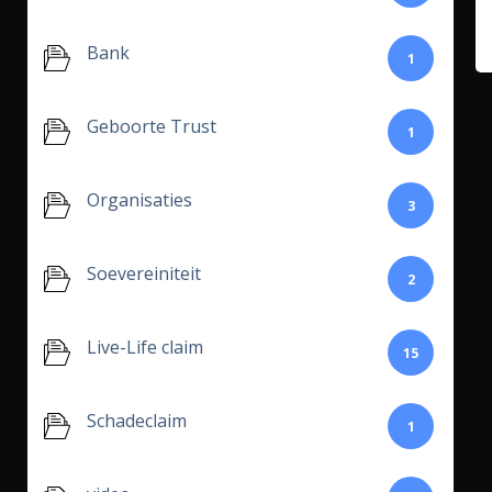
Bank
1
Geboorte Trust
1
Organisaties
3
Soevereiniteit
2
Live-Life claim
15
Schadeclaim
1