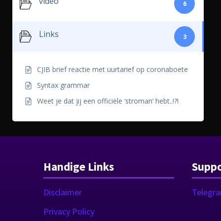
video
6
Links
3
CJIB brief reactie met uurtarief op coronaboete
Syntax grammar
Weet je dat jij een officiële ‘stroman’ hebt..!?!
Handige Links
Suppo
Disclaimer
Telegr
Privacy Policy