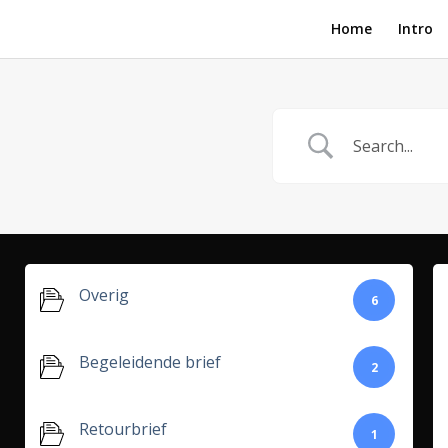
Home
Intro
Overig
6
Begeleidende brief
2
Retourbrief
1