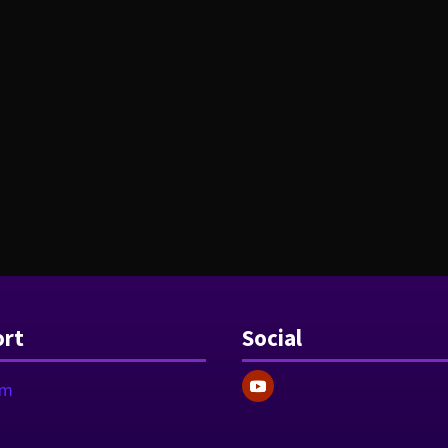
rt
Social
am